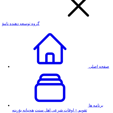
گروه توسعه دهنده نامۆ
صفحه اصلی
برنامه ها
تقویم + اوقات شرعی اهل سنت
هەنبانە بۆرینە