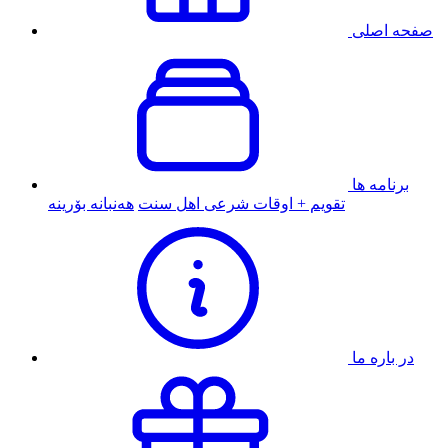
صفحه اصلی
برنامه ها
تقویم + اوقات شرعی اهل سنت
هەنبانە بۆرینە
در باره ما