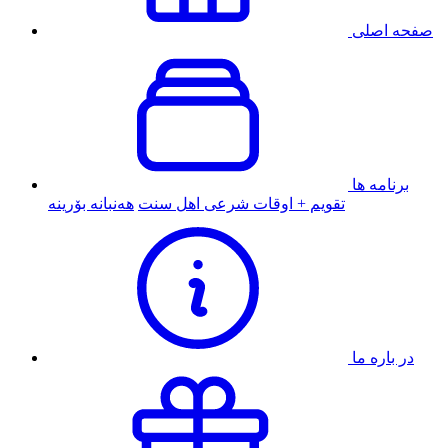
صفحه اصلی
برنامه ها
تقویم + اوقات شرعی اهل سنت
هەنبانە بۆرینە
در باره ما