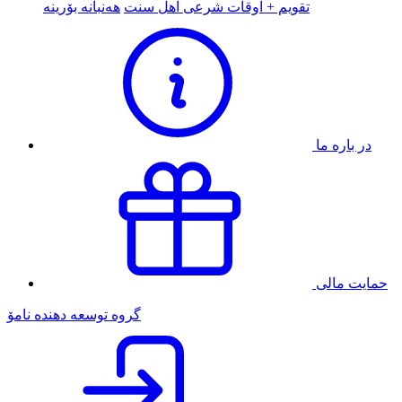
تقویم + اوقات شرعی اهل سنت
هەنبانە بۆرینە
در باره ما
حمایت مالی
گروه توسعه دهنده نامۆ