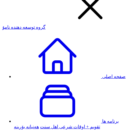
گروه توسعه دهنده نامۆ
صفحه اصلی
برنامه ها
تقویم + اوقات شرعی اهل سنت
هەنبانە بۆرینە