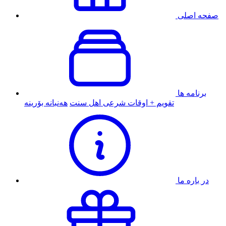
صفحه اصلی
برنامه ها
تقویم + اوقات شرعی اهل سنت
هەنبانە بۆرینە
در باره ما