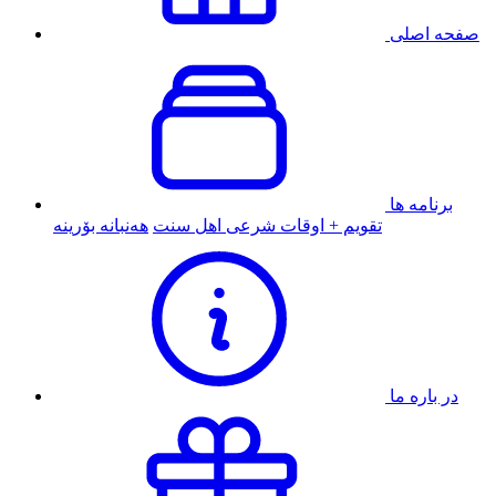
صفحه اصلی
برنامه ها
تقویم + اوقات شرعی اهل سنت
هەنبانە بۆرینە
در باره ما