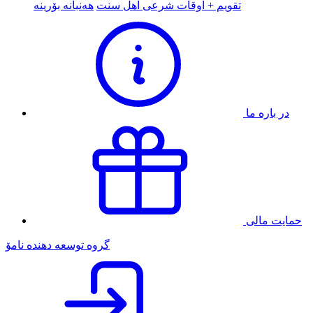
تقویم + اوقات شرعی اهل سنت
هەنبانە بۆرینە
در باره ما
حمایت مالی
گروه توسعه دهنده نامۆ