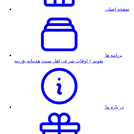
صفحه اصلی
برنامه ها
تقویم + اوقات شرعی اهل سنت
هەنبانە بۆرینە
در باره ما