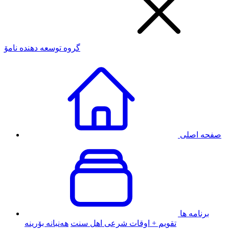
گروه توسعه دهنده نامۆ
صفحه اصلی
برنامه ها
تقویم + اوقات شرعی اهل سنت
هەنبانە بۆرینە