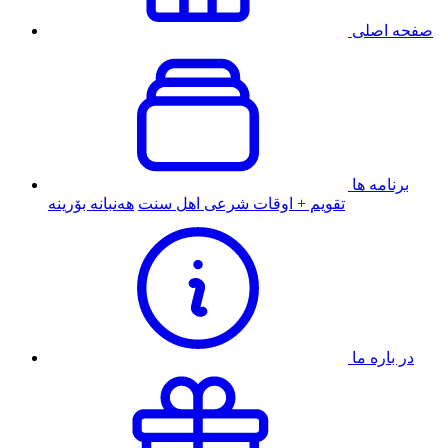
صفحه اصلی
برنامه ها
تقویم + اوقات شرعی اهل سنت
هەنبانە بۆرینە
در باره ما