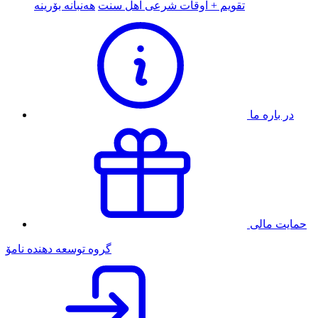
تقویم + اوقات شرعی اهل سنت
هەنبانە بۆرینە
در باره ما
حمایت مالی
گروه توسعه دهنده نامۆ