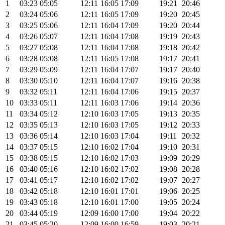
1
03:23
05:05
12:11
16:05
17:09
19:21
20:46
2
03:24
05:06
12:11
16:05
17:09
19:20
20:45
3
03:25
05:06
12:11
16:04
17:09
19:20
20:44
4
03:26
05:07
12:11
16:04
17:08
19:19
20:43
5
03:27
05:08
12:11
16:04
17:08
19:18
20:42
6
03:28
05:08
12:11
16:05
17:08
19:17
20:41
7
03:29
05:09
12:11
16:04
17:07
19:17
20:40
8
03:30
05:10
12:11
16:04
17:07
19:16
20:38
9
03:32
05:11
12:11
16:04
17:06
19:15
20:37
10
03:33
05:11
12:11
16:03
17:06
19:14
20:36
11
03:34
05:12
12:10
16:03
17:05
19:13
20:35
12
03:35
05:13
12:10
16:03
17:05
19:12
20:33
13
03:36
05:14
12:10
16:03
17:04
19:11
20:32
14
03:37
05:15
12:10
16:02
17:04
19:10
20:31
15
03:38
05:15
12:10
16:02
17:03
19:09
20:29
16
03:40
05:16
12:10
16:02
17:02
19:08
20:28
17
03:41
05:17
12:10
16:02
17:02
19:07
20:27
18
03:42
05:18
12:10
16:01
17:01
19:06
20:25
19
03:43
05:18
12:10
16:01
17:00
19:05
20:24
20
03:44
05:19
12:09
16:00
17:00
19:04
20:22
21
03:45
05:20
12:09
16:00
16:59
19:03
20:21